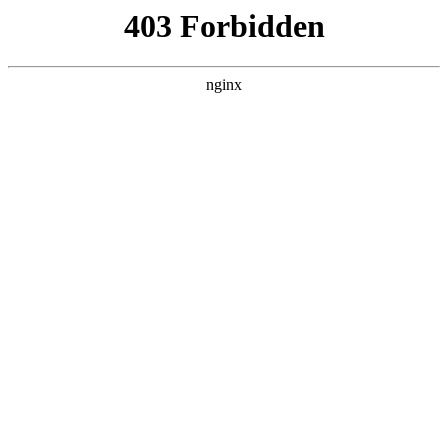
PA视讯_PA视讯在线百家乐_PLAYACE官网
网站地图
要闻动态
搜索
无障碍
登录
要闻动态
政务公开
政务服务
政策服务
政民互动
党中央精神
国务院信息
中央部委动态
要闻动态
>
会议信息
>
市政府会议
北京要闻
会议信息
部门动态
市政府召开常务会议 研究社会组织改革发展等事
项 市长蔡奇主持会议
各区热点
日期：2017-05-24 08:46
来源：PA视讯日报
政务公开
市领导
机构职能
政策服务
原标题：市政府召开常务会议 研究社会组织改革发展等
事项 市长蔡奇主持会议
政策兑现
政策解读
回应关切
5月23日上午，市政府召开常务会议，研究《关于改革社