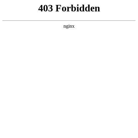
PA视讯_PA视讯在线百家乐
网站地图
_PLAYACE官网
要闻动态
党中央精神
国务院信息
中央部委动态
搜索
无障碍
登录
要闻动态
政务公开
政务服务
政策服务
政民互动
北京要闻
会议信息
部门动态
各区热点
2019年7月16日
政务公开
市政府召开常务聚会会议 陈吉宁主持
市领导
机构职能
政策服务
聚会会议议题：
政策兑现
政策解读
回应关切
聚会会议听取了上半年本市污染防治攻坚战进展情况汇
报；